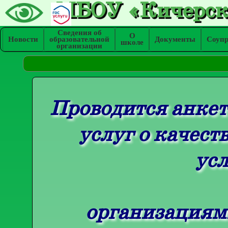
МБОУ «Кичерс
Сведения об
О
Новости
образовательной
Документы
Соупр
школе
организации